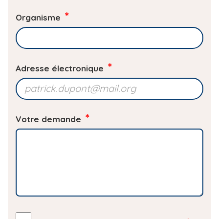
n
i
Organisme
p
o
a
m
l
Adresse électronique
Votre demande